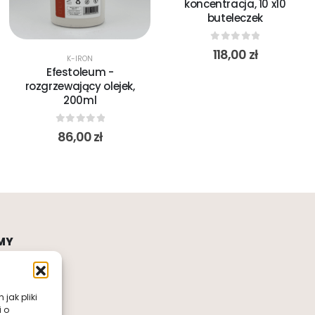
koncentracja, 10 x10
buteleczek
0
out of 5
118,00
zł
K-IRON
Efestoleum -
rozgrzewający olejek,
200ml
0
out of 5
86,00
zł
MY
jak pliki
i o