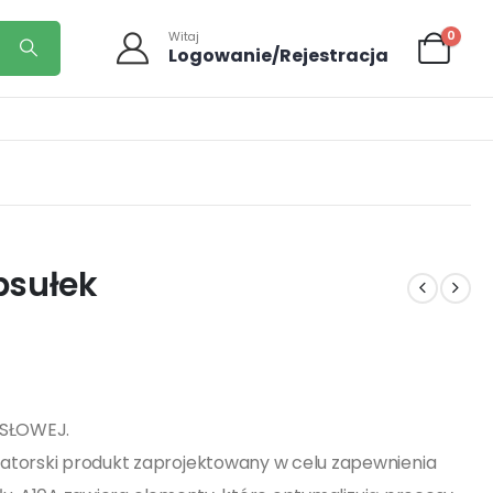
0
Witaj
Logowanie/Rejestracja
psułek
YSŁOWEJ.
atorski produkt zaprojektowany w celu zapewnienia