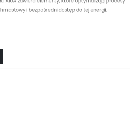
ysłu. A10A zawiera elementy, które optymalizują procesy
hmiastowy i bezpośredni dostęp do tej energii.