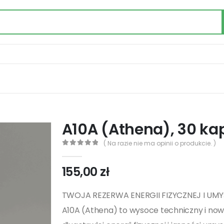
A10A (Athena), 30 ka
( Na razie nie ma opinii o produkcie. )
0
out of 5
155,00
zł
TWOJA REZERWA ENERGII FIZYCZNEJ I UM
A10A (Athena) to wysoce techniczny i now