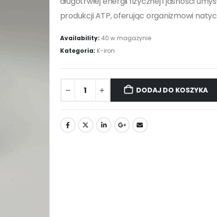
długotrwłej energii fizycznej i jasności um
produkcji ATP, oferując organizmowi natyc
Availability:
40 w magazynie
Kategoria:
K-iron
DODAJ DO KOSZYKA