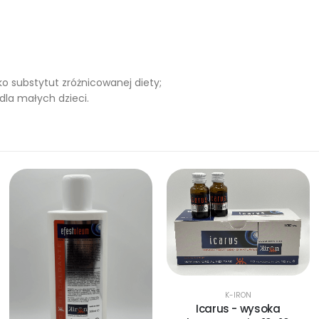
 substytut zróżnicowanej diety;
la małych dzieci.
K-IRON
Icarus - wysoka