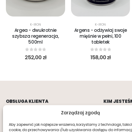
K-IRON
K-IRON
Argea - dwukrotnie
Argens - odżywiaj swoje
szybsza regeneracja,
mięśnie w pełni, 100
500ml
tabletek
0
out of 5
0
out of 5
252,00
zł
158,00
zł
OBSŁUGA KLIENTA
KIM JESTEŚ
Zarządzaj zgodą
Regulamin
O nas
Polityka prywatności
Kontakt
Aby zapewnić jak najlepsze wrażenia, korzystamy z technologii, takich 
cookie, do przechowywania i/lub uzyskiwania dostępu do informacj