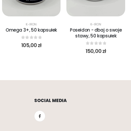
K-IRON
K-IRON
Omega 3+, 50 kapsułek
Poseidon - dbaj o swoje
stawy, 50 kapsułek
0
out of 5
105,00
zł
0
out of 5
150,00
zł
SOCIAL MEDIA