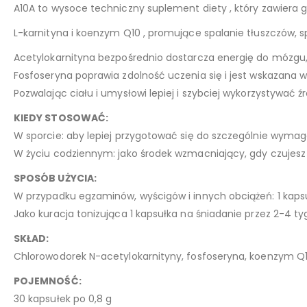
A10A to wysoce techniczny suplement diety , który zawiera g
L-karnityna i koenzym Q10 , promujące spalanie tłuszczów, spr
Acetylokarnityna bezpośrednio dostarcza energię do mózg
Fosfoseryna poprawia zdolność uczenia się i jest wskazana w 
Pozwalając ciału i umysłowi lepiej i szybciej wykorzystywa
KIEDY STOSOWAĆ:
W sporcie: aby lepiej przygotować się do szczególnie wymagaj
W życiu codziennym: jako środek wzmacniający, gdy czujesz s
SPOSÓB UŻYCIA:
W przypadku egzaminów, wyścigów i innych obciążeń: 1 kapsu
Jako kuracja tonizująca 1 kapsułka na śniadanie przez 2-4 ty
SKŁAD:
Chlorowodorek N-acetylokarnityny, fosfoseryna, koenzym Q
POJEMNOŚĆ:
30 kapsułek po 0,8 g