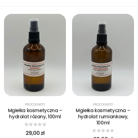
PROCOGNITO
PROCOGNITO
Mgiełka kosmetyczna –
Mgiełka kosmetyczna –
hydrolat różany, 100ml
hydrolat rumiankowy,
100ml
0
out of 5
29,00
zł
0
out of 5