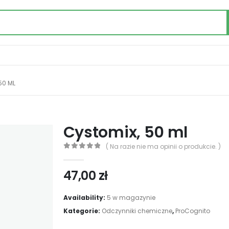
50 ML
Cystomix, 50 ml
( Na razie nie ma opinii o produkcie. )
0
out of 5
47,00
zł
Availability:
5 w magazynie
Kategorie:
Odczynniki chemiczne
,
ProCognito