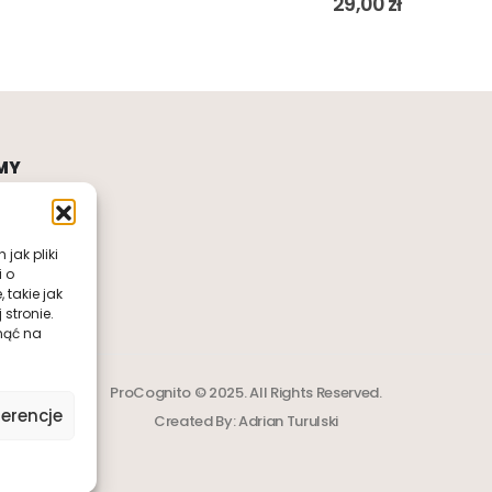
29,00
zł
MY
jak pliki
i o
takie jak
stronie.
nąć na
ProCognito © 2025. All Rights Reserved.
erencje
Created By:
Adrian Turulski