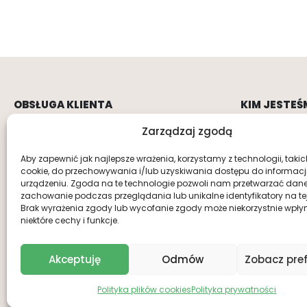
OBSŁUGA KLIENTA
KIM JESTEŚ
Regulamin
O nas
Zarządzaj zgodą
Polityka prywatności
Kontakt
Aby zapewnić jak najlepsze wrażenia, korzystamy z technologii, takich 
cookie, do przechowywania i/lub uzyskiwania dostępu do informacj
Dostawa i płatność
urządzeniu. Zgoda na te technologie pozwoli nam przetwarzać dane, 
zachowanie podczas przeglądania lub unikalne identyfikatory na tej 
Brak wyrażenia zgody lub wycofanie zgody może niekorzystnie wpły
niektóre cechy i funkcje.
Akceptuję
Odmów
Zobacz pref
Polityka plików cookies
Polityka prywatności