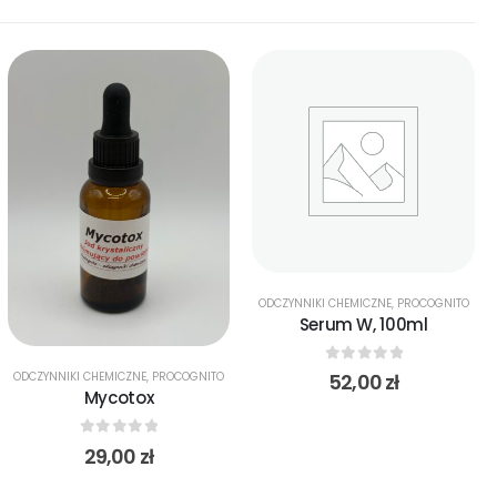
ODCZYNNIKI CHEMICZNE
,
PROCOGNITO
Serum W, 100ml
0
out of 5
52,00
zł
ODCZYNNIKI CHEMICZNE
,
PROCOGNITO
Mycotox
0
out of 5
29,00
zł