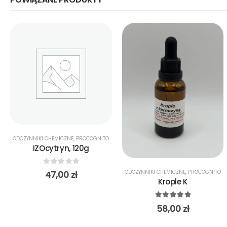
ODCZYNNIKI CHEMICZNE
,
PROCOGNITO
IZOcytryn, 120g
0
out of 5
47,00
zł
ODCZYNNIKI CHEMICZNE
,
PROCOGNITO
Krople K
5.00
out of 5
58,00
zł