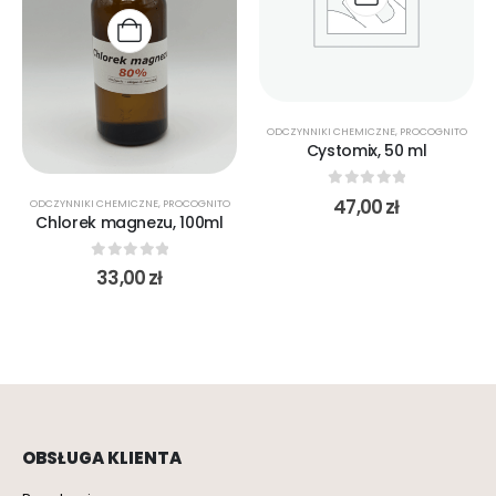
ODCZYNNIKI CHEMICZNE
,
PROCOGNITO
Cystomix, 50 ml
0
out of 5
47,00
zł
ODCZYNNIKI CHEMICZNE
,
PROCOGNITO
Chlorek magnezu, 100ml
0
out of 5
33,00
zł
OBSŁUGA KLIENTA