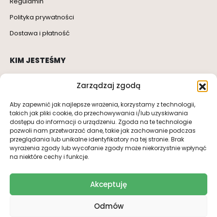
Regulamin
Polityka prywatności
Dostawa i płatność
KIM JESTEŚMY
O nas
Zarządzaj zgodą
Kontakt
Aby zapewnić jak najlepsze wrażenia, korzystamy z technologii,
takich jak pliki cookie, do przechowywania i/lub uzyskiwania
dostępu do informacji o urządzeniu. Zgoda na te technologie
SOCIAL MEDIA
pozwoli nam przetwarzać dane, takie jak zachowanie podczas
przeglądania lub unikalne identyfikatory na tej stronie. Brak
wyrażenia zgody lub wycofanie zgody może niekorzystnie wpłynąć
na niektóre cechy i funkcje.
Akceptuję
Odmów
ProCognito © 2025. All Rights Reserved.