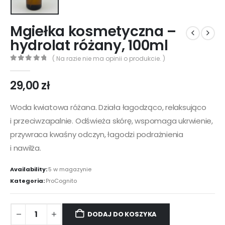
Mgiełka kosmetyczna –
hydrolat różany, 100ml
( Na razie nie ma opinii o produkcie. )
0
out of 5
29,00
zł
Woda kwiatowa różana. Działa łagodząco, relaksująco
i przeciwzapalnie. Odświeża skórę, wspomaga ukrwienie,
przywraca kwaśny odczyn, łagodzi podrażnienia
i nawilża.
Availability:
5 w magazynie
Kategoria:
ProCognito
DODAJ DO KOSZYKA