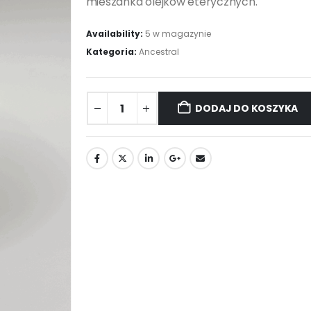
mieszanka olejków eterycznych.
Availability:
5 w magazynie
Kategoria:
Ancestral
DODAJ DO KOSZYKA