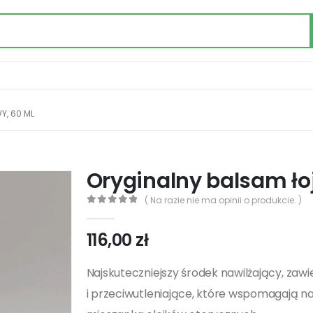
, 60 ML
Oryginalny balsam ł
( Na razie nie ma opinii o produkcie. )
0
out of 5
116,00
zł
Najskuteczniejszy środek nawilżający, zaw
i przeciwutleniające, które wspomagają napr