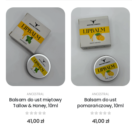
ANCESTRAL
ANCESTRAL
Balsam do ust miętowy
Balsam do ust
Tallow & Honey, 10ml
pomarańczowy, 10ml
0
out of 5
0
out of 5
41,00
zł
41,00
zł