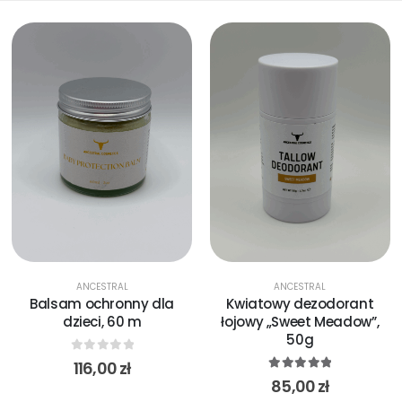
ANCESTRAL
ANCESTRAL
Balsam ochronny dla
Kwiatowy dezodorant
dzieci, 60 m
łojowy „Sweet Meadow”,
50g
0
out of 5
116,00
zł
5.00
out of 5
85,00
zł