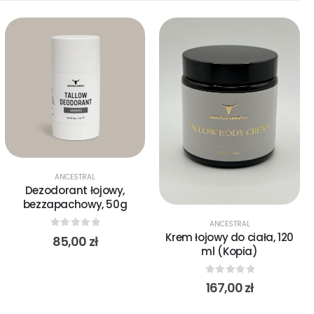
ANCESTRAL
Dezodorant łojowy,
bezzapachowy, 50g
ANCESTRAL
Krem łojowy do ciała, 120
0
out of 5
85,00
zł
ml (Kopia)
0
out of 5
167,00
zł