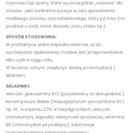
czynności lub sporty, które są szczególnie „urazowe” dla
stawów. Jako konkretna kuracja w celu spowolnienia
możliwego procesu zwyrodnieniowego, który już trwa (na
przykład u osób, które doznały urazu stawu itp.).
SPOSÓB STOSOWANIA:
W profilaktyce: jedna kapsułka dziennie, aż do
wyczerpania opakowania; możliwe jest przeprowadzenie
kilku cykli w ciągu roku.
W leczeniu ostrym: zwiększyć dawkę po konsultacji z
lekarzem.
SKŁADNIKI:
siarczan glukozaminy KCI (pozyskiwany ze skorupiaków ),
korzeń pazura diabła (Harpagophytum procumbens DC)
np. tit. w stężeniu 2,5% w harpagozydach, siarczan
chondroityny, kapsułka żelatynowa spożywcza, witamina
B6 (chlorohydrat pirydoksyny), substancja
przeciwzbrylająca: stearynian magnezu.