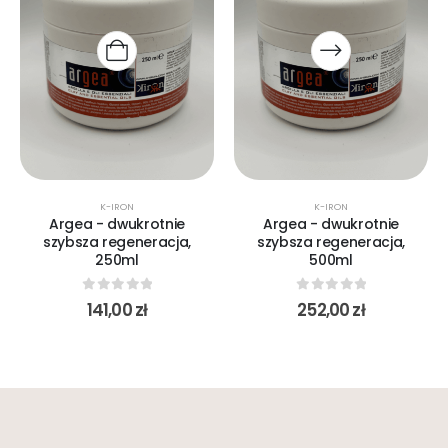
K-IRON
K-IRON
Argea - dwukrotnie
Argea - dwukrotnie
szybsza regeneracja,
szybsza regeneracja,
250ml
500ml
0
out of 5
0
out of 5
141,00
zł
252,00
zł