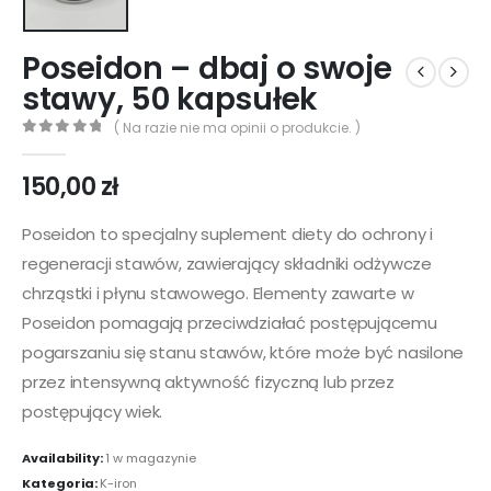
Poseidon – dbaj o swoje
stawy, 50 kapsułek
( Na razie nie ma opinii o produkcie. )
0
out of 5
150,00
zł
Poseidon to specjalny suplement diety do ochrony i
regeneracji stawów, zawierający składniki odżywcze
chrząstki i płynu stawowego. Elementy zawarte w
Poseidon pomagają przeciwdziałać postępującemu
pogarszaniu się stanu stawów, które może być nasilone
przez intensywną aktywność fizyczną lub przez
postępujący wiek.
Availability:
1 w magazynie
Kategoria:
K-iron