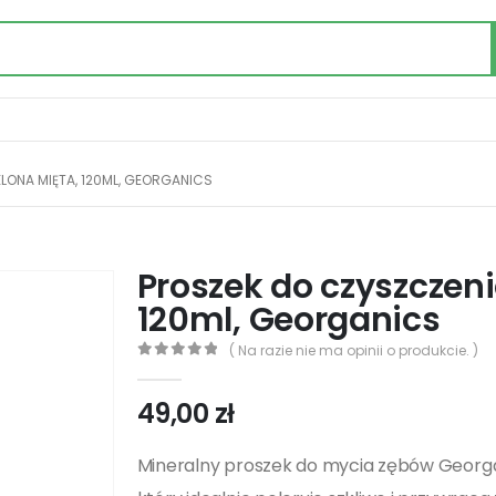
LONA MIĘTA, 120ML, GEORGANICS
Proszek do czyszczen
120ml, Georganics
( Na razie nie ma opinii o produkcie. )
0
out of 5
49,00
zł
Mineralny proszek do mycia zębów Georgan