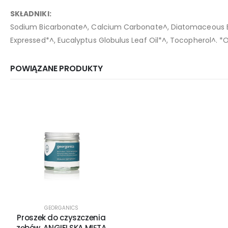
SKŁADNIKI:
Sodium Bicarbonate^, Calcium Carbonate^, Diatomaceous Ear
Expressed*^, Eucalyptus Globulus Leaf Oil*^, Tocopherol^. *O
POWIĄZANE PRODUKTY
GEORGANICS
Proszek do czyszczenia
zębów, ANGIELSKA MIĘTA