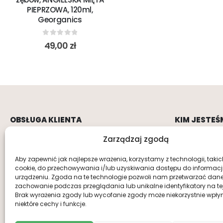
PIEPRZOWA, 120ml,
Georganics
0
out of 5
49,00
zł
OBSŁUGA KLIENTA
KIM JESTEŚ
Zarządzaj zgodą
Regulamin
O nas
Polityka prywatności
Kontakt
Aby zapewnić jak najlepsze wrażenia, korzystamy z technologii, takich 
cookie, do przechowywania i/lub uzyskiwania dostępu do informacj
Dostawa i płatność
urządzeniu. Zgoda na te technologie pozwoli nam przetwarzać dane, 
zachowanie podczas przeglądania lub unikalne identyfikatory na tej 
Brak wyrażenia zgody lub wycofanie zgody może niekorzystnie wpły
niektóre cechy i funkcje.