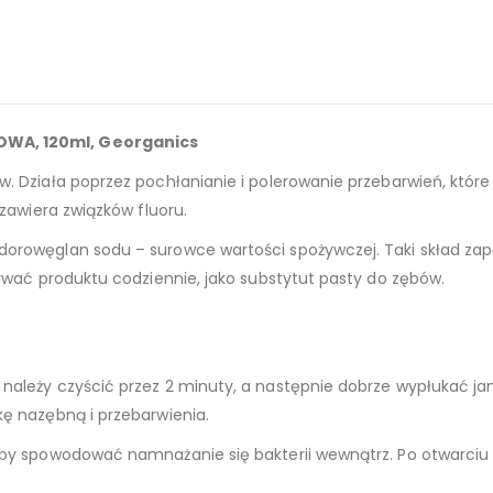
OWA, 120ml, Georganics
. Działa poprzez pochłanianie i polerowanie przebarwień, które 
 zawiera związków fluoru.
odorowęglan sodu – surowce wartości spożywczej. Taki skład z
żywać produktu codziennie, jako substytut pasty do zębów.
należy czyścić przez 2 minuty, a następnie dobrze wypłukać jam
kę nazębną i przebarwienia.
łoby spowodować namnażanie się bakterii wewnątrz. Po otwarciu