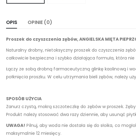
OPIS
OPINIE (0)
Proszek do czyszczenia zębów, ANGIELSKA MIĘTA PIEPRZ
Naturalny drobny, nietoksyczny proszek do czyszczenia zębów
całkowicie bezpieczna i szybko działająca formuła, która nie
Łączy ze sobą drobną farmaceutyczną glinkę kaolinową i w
połknięcia proszku. W celu utrzymania bieli zębów, należy u
SPOSÓB UŻYCIA
Zanurz czystą, mokrą szczoteczkę do zębów w proszek. Zęby 
Produkt należy stosować dwa razy dziennie, aby usunąć płyt
UWAGA!
Pilnuj, aby woda nie dostała się do słoika, co mog
maksymalnie 12 miesięcy.