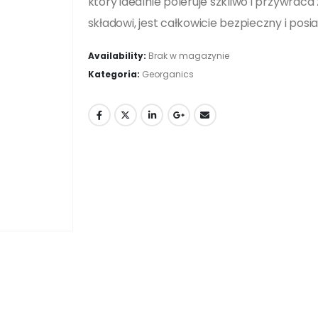
który idealnie poleruje szkliwo i przywrac
składowi, jest całkowicie bezpieczny i posia
Availability:
Brak w magazynie
Kategoria:
Georganics