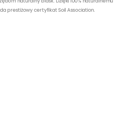
a zębom naturalny blask. Dzięki 100% naturalnemu
da prestiżowy certyfikat Soil Association.