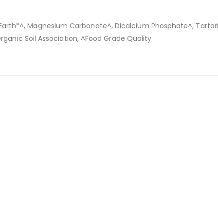
th*^, Magnesium Carbonate^, Dicalcium Phosphate^, Tartaric A
rganic Soil Association, ^Food Grade Quality.