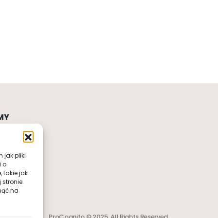
MY
jak pliki
i o
takie jak
stronie.
nąć na
ProCognito © 2025. All Rights Reserved.